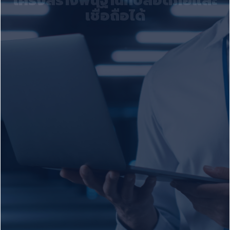
เชื่อถือได้
ในราคาสุดพิเศษ
ส่งเสริมธุรกิจและบุคคลทั่วไปด้วยโซลูชัน คลาวด์โฮสติ้งที่ปรับขยายได้
Cloud ที่มั่นใจได้ ด้วย Uptime 99.995% – เข้าถึงได้ทุกเวลา ไม่มี
พร้อมบริการดูแลด้วยระบบ Server Monitoring Service 24/7
ปลอดภัย และราคาไม่แพง
สะดุด
ติดต่อเรา
ติดต่อเรา
ติดต่อเรา